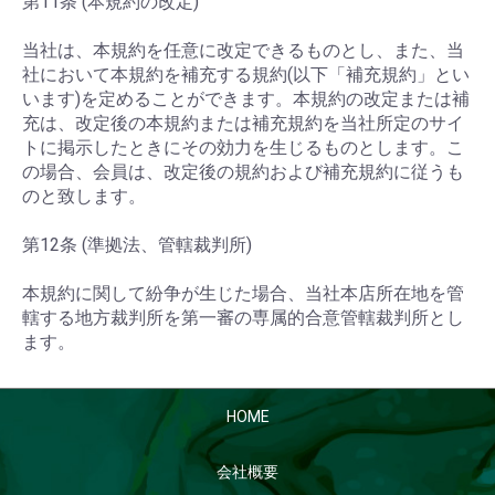
第11条 (本規約の改定)
当社は、本規約を任意に改定できるものとし、また、当
社において本規約を補充する規約(以下「補充規約」とい
います)を定めることができます。本規約の改定または補
充は、改定後の本規約または補充規約を当社所定のサイ
トに掲示したときにその効力を生じるものとします。こ
の場合、会員は、改定後の規約および補充規約に従うも
のと致します。
第12条 (準拠法、管轄裁判所)
本規約に関して紛争が生じた場合、当社本店所在地を管
轄する地方裁判所を第一審の専属的合意管轄裁判所とし
ます。
HOME
会社概要