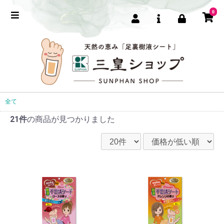
0
全て
21件
の商品が見つかりました