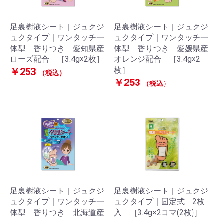
足裏樹液シート｜ジュクジ
足裏樹液シート｜ジュクジ
ュクタイプ｜ワンタッチ一
ュクタイプ｜ワンタッチ一
体型 香りつき 愛知県産
体型 香りつき 愛媛県産
ローズ配合 ［3.4g×2枚］
オレンジ配合 ［3.4g×2
枚］
￥253
（税込）
￥253
（税込）
足裏樹液シート｜ジュクジ
足裏樹液シート｜ジュクジ
ュクタイプ｜ワンタッチ一
ュクタイプ｜固定式 2枚
体型 香りつき 北海道産
入 ［3.4g×2コマ(2枚)］