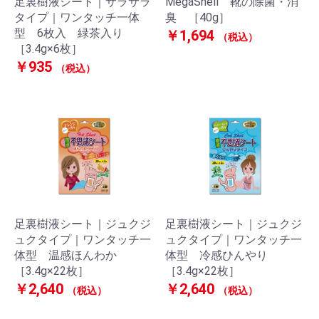
足裏樹液シート｜サラサラ
MegaShell 靴の除菌・消
タイプ｜ワンタッチ一体
臭 ［40g］
型 6枚入 緑茶入り
￥1,694
（税込）
［3.4g×6枚］
￥935
（税込）
足裏樹液シート｜ジュクジ
足裏樹液シート｜ジュクジ
ュクタイプ｜ワンタッチ一
ュクタイプ｜ワンタッチ一
体型 温感ほんわか
体型 冷感ひんやり
［3.4g×22枚］
［3.4g×22枚］
￥2,640
￥2,640
（税込）
（税込）