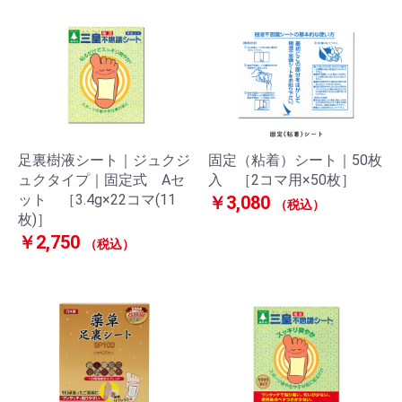
足裏樹液シート｜ジュクジ
固定（粘着）シート｜50枚
ュクタイプ｜固定式 Aセ
入 ［2コマ用×50枚］
ット ［3.4g×22コマ(11
￥3,080
（税込）
枚)］
￥2,750
（税込）